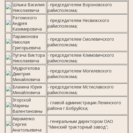
Шлыка Василия
- председателем Вороновского
Николаевича
райисполкома;
Ратомского
- председателем Несвижского
Андрея
райисполкома;
Казимировича
Парамонова
- председателем Смолевичского
Николая
райисполкома;
Григорьевича
Пугача Виктора
- председателем Климовичского
Николаевича
райисполкома;
Мудрогелова
- председателем Могилевского
Дмитрия
райисполкома;
Михайловича
Блахина Юрия
- председателем Мстиславского
Михайловича
райисполкома;
Згорской
- главой администрации Ленинского
Марины
района г.Бобруйска;
Валентиновны
Авраменко
- генеральным директором ОАО
Сергея
"Минский тракторный завод";
Анатольевича