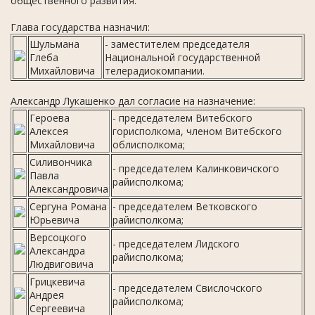
общественного развития.
Глава государства назначил:
Шульмана
- заместителем председателя
Глеба
Национальной государственной
Михайловича
телерадиокомпании.
Александр Лукашенко дал согласие на назначение:
Героева
- председателем Витебского
Алексея
горисполкома, членом Витебского
Михайловича
облисполкома;
Силивончика
- председателем Калинковичского
Павла
райисполкома;
Александровича
Сергуна Романа
- председателем Ветковского
Юрьевича
райисполкома;
Версоцкого
- председателем Лидского
Александра
райисполкома;
Людвиговича
Грицкевича
- председателем Свислочского
Андрея
райисполкома;
Сергеевича