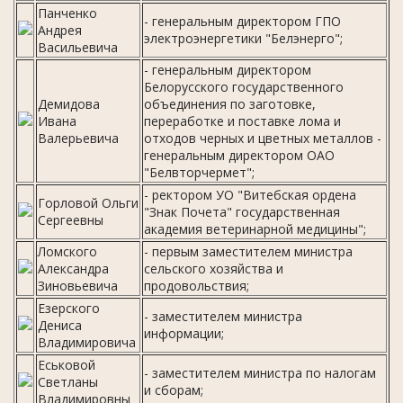
Панченко
- генеральным директором ГПО
Андрея
электроэнергетики "Белэнерго";
Васильевича
- генеральным директором
Белорусского государственного
Демидова
объединения по заготовке,
Ивана
переработке и поставке лома и
Валерьевича
отходов черных и цветных металлов -
генеральным директором ОАО
"Белвторчермет";
- ректором УО "Витебская ордена
Горловой Ольги
"Знак Почета" государственная
Сергеевны
академия ветеринарной медицины";
Ломского
- первым заместителем министра
Александра
сельского хозяйства и
Зиновьевича
продовольствия;
Езерского
- заместителем министра
Дениса
информации;
Владимировича
Еськовой
- заместителем министра по налогам
Светланы
и сборам;
Владимировны