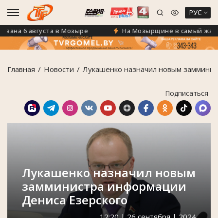
РУС
а 6 августа в Мозыре
На Мозырщине в самый жаркий д
Главная
Новости
Лукашенко назначил новым замминис
Подписаться
Лукашенко назначил новым
замминистра информации
Дениса Езерского
12:20 | 26 сентября | 2024