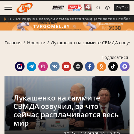
РУС
В 2026 году в Беларуси отмечается тридцатилетие Всебелорусс
Главная
Новости
Лукашенко на саммите СВМДА озвучил,
Подписаться
Лукашенко на саммите
СВМДА озвучил, за что
сейчас расплачивается весь
мир
10:27 | 13 октября | 2022