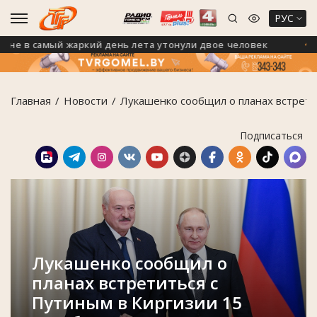
РУС
в самый жаркий день лета утонули двое человек
В 2
Главная
Новости
Лукашенко сообщил о планах встрети
Подписаться
Лукашенко сообщил о
планах встретиться с
Путиным в Киргизии 15