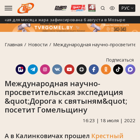
РУС
я для месяца жара зафиксирована 6 августа в Мозыре
Главная
Новости
Международная научно-просветитель
Подписаться
Международная научно-
просветительская экспедиция
&quot;Дорога к святыням&quot;
посетит Гомельщину
16:23 | 18 июля | 2022
А в Калинковичах прошел
Крестный