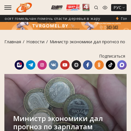
РУС
сят гомельчан помочь спасти деревья в жару
Гомель н
Главная
Новости
Министр экономики дал прогноз по з
Подписаться
Министр экономики дал
прогноз по зарплатам