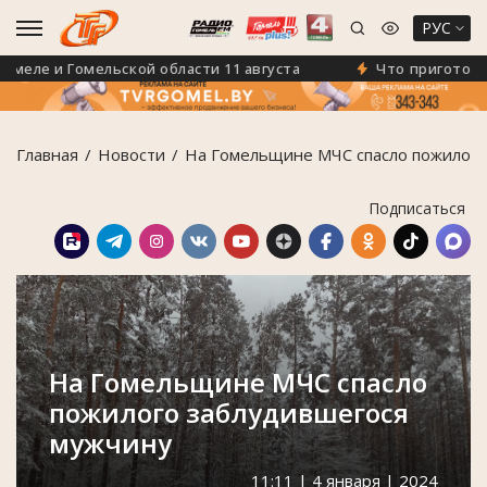
РУС
ле и Гомельской области 11 августа
Что приготовил IX
Главная
Новости
На Гомельщине МЧС спасло пожилого
Подписаться
На Гомельщине МЧС спасло
пожилого заблудившегося
мужчину
11:11 | 4 января | 2024