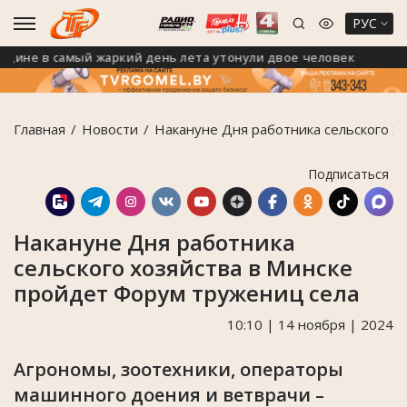
РУС
е в самый жаркий день лета утонули двое человек
В 
Главная
Новости
Накануне Дня работника сельского х
Подписаться
Накануне Дня работника
сельского хозяйства в Минске
пройдет Форум тружениц села
10:10 | 14 ноября | 2024
Агрономы, зоотехники, операторы
машинного доения и ветврачи –