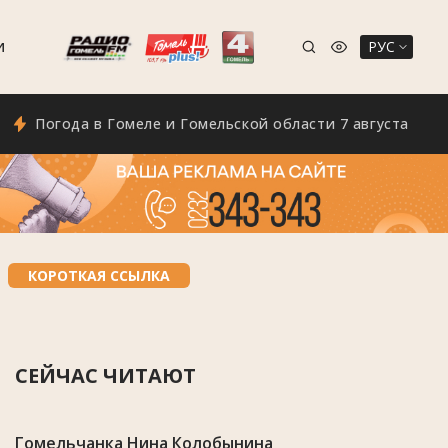
РУС
И
Погода в Гомеле и Гомельской области 7 августа
КОРОТКАЯ ССЫЛКА
СЕЙЧАС ЧИТАЮТ
Гомельчанка Нина Колобынина