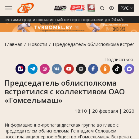
РУС
естами град и шквалистый ветер с порывами до 24 м/с
Главная
Новости
Председатель облисполкома встрети
Подписаться
Председатель облисполкома
встретился с коллективом ОАО
«Гомсельмаш»
18:10 | 20 февраля | 2020
Информационно-пропагандистская группа во главе с
председателем облисполкома Геннадием Соловьем
посетила акционерное общество «Гомсельмаш». Встреча с