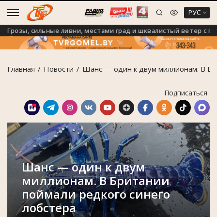
РУС
розы, сильные ливни, местами град и шквалистый ветер с порыв
Главная
Новости
Шанс — один к двум миллионам. В Бр
Подписаться
Шанс — один к двум
миллионам. В Британии
поймали редкого синего
лобстера