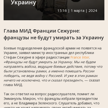
Украину
15:16 | 1 марта | 2024
Глава МИД Франции Сежурне:
французы не будут умирать за Украину
Боевые подразделения французской армии не появятся на
Украине, заявил министр иностранных дел республики
Стефан Сежурне в эфире радиостанции
France Inter
.
«Французы не будут умирать за Украину. Мы не будем
направлять войска, ведущие боевые действия, потому что
были установлены рамки, а именно помешать России
победить, не ведя войну с Россией. И уже в этих рамках
ничего не исключено, что и сказал президент»
, — сказал
глава МИД.
Так он ответил на вопрос радиослушателя, помнит ли
Эммануэль Макрон, что французы избрали президентом
его, а не Владимира Зеленского. Слушатель добавил, что
«никто не хочет направлять своих детей умирать за