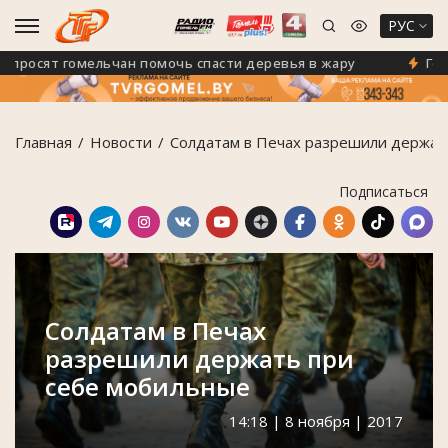
РУС
росят гомельчан помочь спасти деревья в жару
Гомель
Главная
Новости
Солдатам в Печах разрешили держат
Подписаться
Солдатам в Печах
разрешили держать при
себе мобильные
14:18 | 8 ноября | 2017