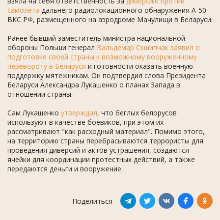
взяла на себя ответственность за
диверсию против
самолета
дальнего радиолокационного обнаружения А-50
ВКС РФ, размещенного на аэродроме Мачулищи в Беларуси.
Ранее бывший заместитель министра национальной
обороны Польши генерал
Вальдемар Скшипчак заявил о
подготовке своей страны к возможному вооруженному
перевороту в Беларуси
и готовности оказать военную
поддержку мятежникам. Он подтвердил слова Президента
Беларуси Александра Лукашенко о планах Запада в
отношении страны.
Сам Лукашенко
утверждал
, что беглых белорусов
используют в качестве боевиков, при этом их
рассматривают "как расходный материал". Помимо этого,
на территорию страны перебрасываются террористы для
проведения диверсий и актов устрашения, создаются
ячейки для координации протестных действий, а также
передаются деньги и вооружение.
Поделиться