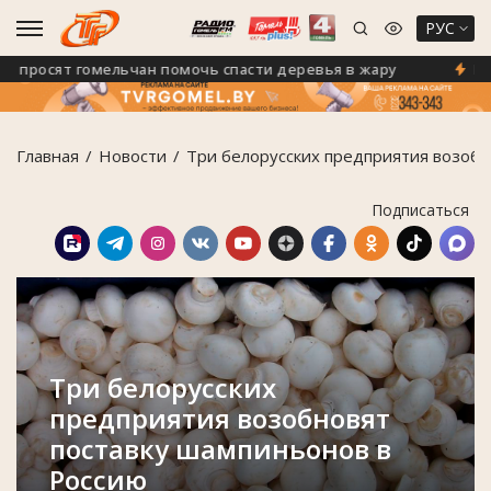
РУС
росят гомельчан помочь спасти деревья в жару
Гомель
Главная
Новости
Три белорусских предприятия возобн
Подписаться
Три белорусских
предприятия возобновят
поставку шампиньонов в
Россию