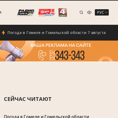
РУС
И
ода в Гомеле и Гомельской области 7 августа
Эко
СЕЙЧАС ЧИТАЮТ
Погода в Гомеле и Гомельской области