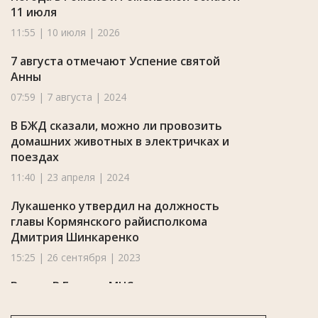
11 июля
11:55 | 10 июля | 2026
7 августа отмечают Успение святой
Анны
07:59 | 7 августа | 2024
В БЖД сказали, можно ли провозить
домашних животных в электричках и
поездах
11:40 | 23 апреля | 2024
Лукашенко утвердил на должность
главы Кормянского райисполкома
Дмитрия Шинкаренко
15:25 | 26 сентября | 2023
Видео. В Гомеле МЧС представило
«Частушки безопасности» для
пенсионеров