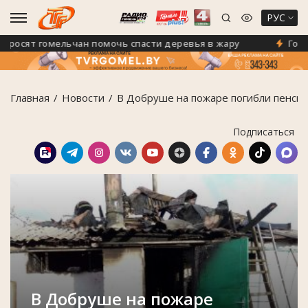
РУС
осят гомельчан помочь спасти деревья в жару
Гомель 
Главная
Новости
В Добруше на пожаре погибли пенсио
Подписаться
В Добруше на пожаре