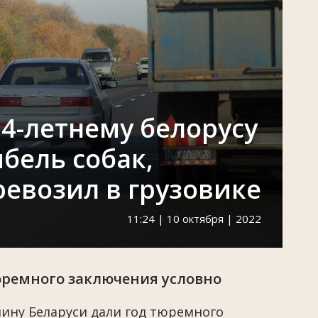
4-летнему белорусу
ибель собак,
ревозил в грузовике
11:24 | 10 октября | 2022
тюремного заключения условно
ину Беларуси дали год тюремного