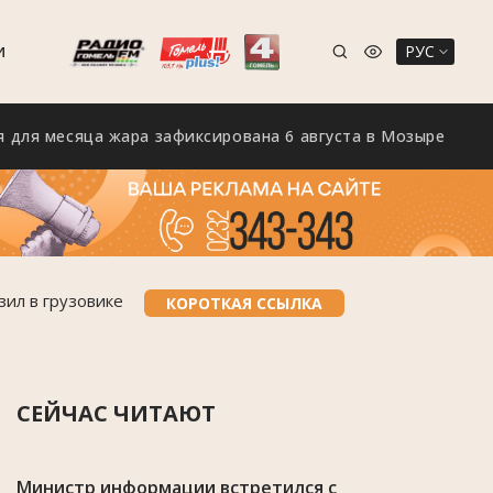
РУС
И
сяца жара зафиксирована 6 августа в Мозыре
На М
зил в грузовике
КОРОТКАЯ ССЫЛКА
СЕЙЧАС ЧИТАЮТ
Министр информации встретился с