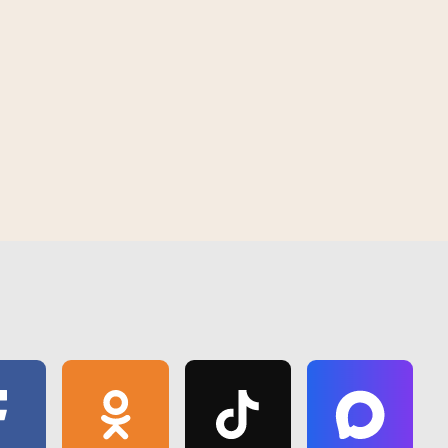
 2026
15:00 | 7 августа | 2026
ся торжественный
В Гомеле появилась площадка для
ый Дню строителя
выгула и дрессировки домашних
питомцев