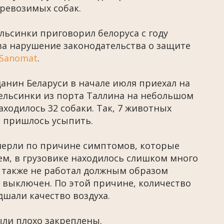
еревозимых собак.
льсинки приговорил белоруса с году
за нарушение законодательства о защите
 Sanomat
.
данин Беларуси в начале июля приехал на
ельсинки из порта Таллина на небольшом
аходилось 32 собаки. Так, 7 животных
е пришлось усыпить.
умерли по причине симптомов, которые
ем, в грузовике находилось слишком много
а также не работал должным образом
 выключен. По этой причине, количество
дшали качество воздуха.
ыли плохо закреплены.