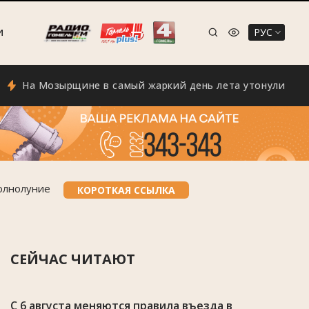
РУС
И
 Мозырщине в самый жаркий день лета утонули двое челов
полнолуние
КОРОТКАЯ ССЫЛКА
СЕЙЧАС ЧИТАЮТ
С 6 августа меняются правила въезда в