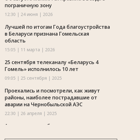
пограничную зону
12:30 | 24 июня | 2026
Лучшей по итогам Года благоустройства
в Беларуси признана Гомельская
область
15:05 | 11 марта | 2026
25 сентября телеканалу «Беларусь 4
Гомель» исполнилось 10 лет
09:05 | 25 сентября | 2025
Проехались и посмотрели, как живут
районы, наиболее пострадавшие от
аварии на Чернобыльской АЭС
22:30 | 26 апреля | 2025
Администрация белорусского магазина
сказала, можно ли купить отдельно
обмотанные лентой бананы