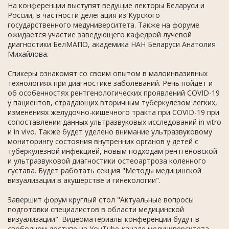
На конференции выступят ведущие лекторы Беларуси и
России, в частности делегация из Курского
государственного медуниверситета. Также на форуме
ожидается участие заведующего кафедрой лучевой
диагностики БелМАПО, академика НАН Беларуси Анатолия
Михайлова.
Спикеры ознакомят со своим опытом в малоинвазивных
технологиях при диагностике заболеваний. Речь пойдет и
об особенностях рентгенологических проявлений COVID-19
у пациентов, страдающих вторичным туберкулезом легких,
изменениях желудочно-кишечного тракта при COVID-19 при
сопоставлении данных ультразвуковых исследований in vitro
и in vivo. Также будет уделено внимание ультразвуковому
мониторингу состояния внутренних органов у детей с
туберкулезной инфекцией, новым подходам рентгеновской
и ультразвуковой диагностики остеоартроза коленного
сустава. Будет работать секция "Методы медицинской
визуализации в акушерстве и гинекологии".
Завершит форум круглый стол "Актуальные вопросы
подготовки специалистов в области медицинской
визуализации". Видеоматериалы конференции будут в
свободном доступе на YouTube-канале медуниверситета.