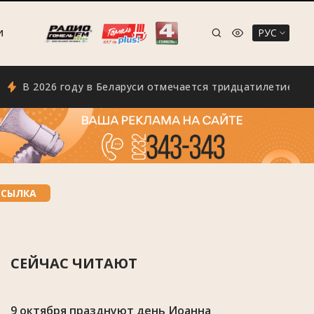
РУС
И
6 году в Беларуси отмечается тридцатилетие Всебелорусс
ССЫЛКА
СЕЙЧАС ЧИТАЮТ
9 октября празднуют день Иоанна