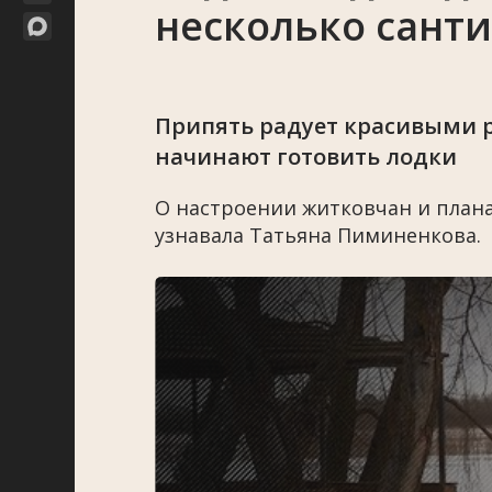
несколько сант
Припять радует красивыми р
начинают готовить лодки
О настроении житковчан и план
узнавала Татьяна Пиминенкова.