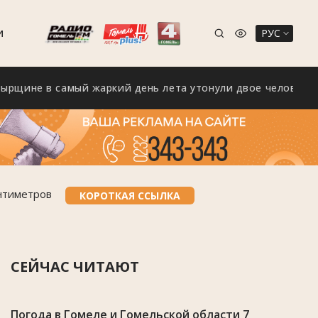
РУС
И
 в самый жаркий день лета утонули двое человек
нтиметров
КОРОТКАЯ ССЫЛКА
СЕЙЧАС ЧИТАЮТ
Погода в Гомеле и Гомельской области 7