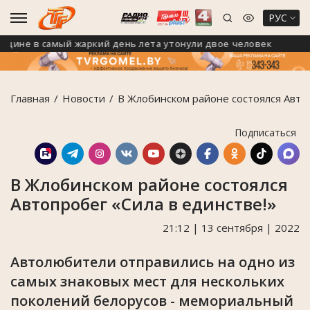
РУС
е в самый жаркий день лета утонули двое человек
В
Главная
Новости
В Жлобинском районе состоялся Автоп
Подписаться
В Жлобинском районе состоялся
Автопробег «Сила в единстве!»
21:12 | 13 сентября | 2022
Автолюбители отправились на одно из
самых знаковых мест для нескольких
поколений белорусов - мемориальный