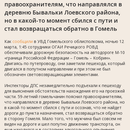
правоохранителям, что направлялся в
деревню Бывальки Лоевского района,
но в какой-то момент сбился с пути и
стал возвращаться обратно в Гомель
Как
сообщили
в УВД Гомельского облисполкома, ночью 12
марта, 1:45 сотрудники ОГАИ Речицкого РОВД
обеспечивали дорожную безопасность на автодороге М-10
«граница Российской Федерации – Гомель – Кобрин».
Двигаясь по путепроводу, они заметили пешехода, который
двигался в попутном направлении и при этом не был
обозначен световозвращающими элементами.
Инспекторы ДПС незамедлительно подъехали к пешеходу
для выяснения обстоятельств нахождения его на проезжей
части. 59-летний гомельчанин пояснил правоохранителям,
что направлялся в деревню Бывальки Лоевского района, но
в какой-то момент сбился с пути и осознав, что не найдет
дороги до пункта назначения, стал возвращаться обратно
в сторону Гомеля. Мало того, что мужчина был совсем не
виден на дороге и шел попутно движению транспорта, он
еще находился и в состоянии алкогольного опьянения.