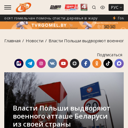
РУС
ят гомельчан помочь спасти деревья в жару
Гомель на
Главная
Новости
Власти Польши выдворяют военного 
Подписаться
Власти Польши выдворяют
военного атташе Беларуси
из своей страны