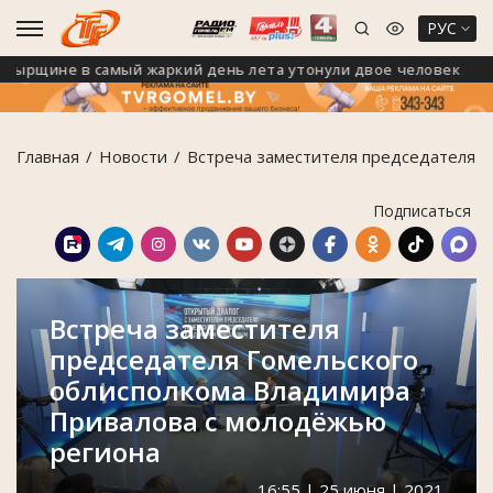
РУС
щине в самый жаркий день лета утонули двое человек
Главная
Новости
Встреча заместителя председателя 
Подписаться
Встреча заместителя
председателя Гомельского
облисполкома Владимира
Привалова с молодёжью
региона
16:55 | 25 июня | 2021