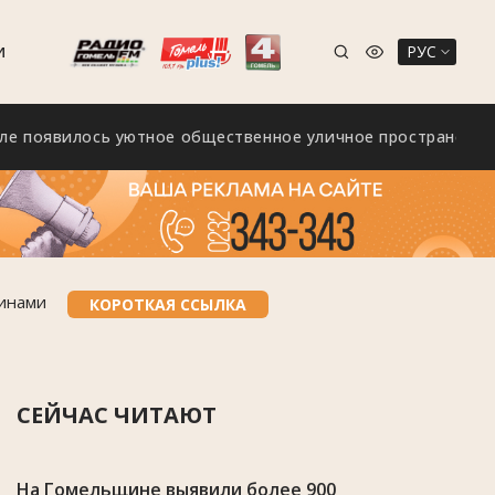
РУС
И
вилось уютное общественное уличное пространство «Зелё
шинами
КОРОТКАЯ ССЫЛКА
СЕЙЧАС ЧИТАЮТ
На Гомельщине выявили более 900