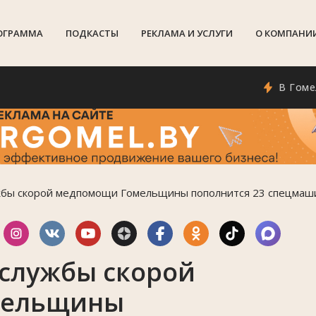
ОГРАММА
ПОДКАСТЫ
РЕКЛАМА И УСЛУГИ
О КОМПАНИ
В Гомеле поя
ужбы скорой медпомощи Гомельщины пополнится 23 спецма
 службы скорой
мельщины