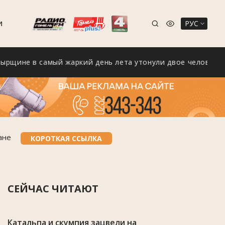
РУС
И
в самый жаркий день лета утонули двое человек
ане
КОРОТКАЯ ССЫЛКА
СЕЙЧАС ЧИТАЮТ
Катальпа и скумпия зацвели на