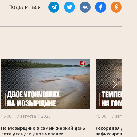
Поделиться
15:00 | 7 августа | 2026
15:00 | 7 августа |
На Мозырщине в самый жаркий день
Рекордная для ме
лета утонули двое человек
зафиксирована 6 