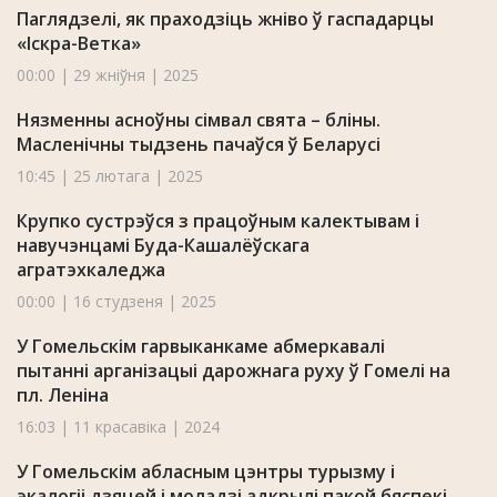
Паглядзелі, як праходзіць жніво ў гаспадарцы
«Іскра-Ветка»
00:00 | 29 жніўня | 2025
Нязменны асноўны сімвал свята – бліны.
Масленічны тыдзень пачаўся ў Беларусі
10:45 | 25 лютага | 2025
Крупко сустрэўся з працоўным калектывам і
навучэнцамі Буда-Кашалёўскага
агратэхкаледжа
00:00 | 16 студзеня | 2025
У Гомельскім гарвыканкаме абмеркавалі
пытанні арганізацыі дарожнага руху ў Гомелі на
пл. Леніна
16:03 | 11 красавіка | 2024
У Гомельскім абласным цэнтры турызму і
экалогіі дзяцей і моладзі адкрылі пакой бяспекі