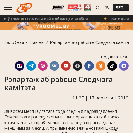
БЕЛ
ў Гомелі і Гомельскай вобласці 8 жніўня
Трагедыя на дар
Галоўная
Навiны
Рэпартаж аб рабоце Следчага камітэт
Подписаться
Рэпартаж аб рабоце Следчага
камітэта
11:27 | 17 верасня | 2019
За восем месяцаў гэтага года следчыя падраздзялення
Гомельскага рэгіёну скончылі вытворчасць каля 6 тысяч
крымінальных спраў. Больш за палову з іх расследавалі
менш чым за месяц. А прычыненую злачынствамі шкоду