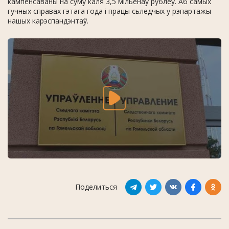
кампенсаваны на суму каля 3,5 мільёнаў рублёў. Аб самых
гучных справах гэтага года і працы сьледчых у рэпартажы
нашых карэспандэнтаў.
Поделиться