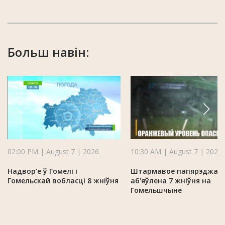
Больш навін:
02:00 PM | August 7 | 2026
10:30 AM | August 7 | 2026
Надвор'е ў Гомелі і
Штармавое папярэджан
Гомельскай вобласці 8 жніўня
аб'яўлена 7 жніўня на
Гомельшчыне