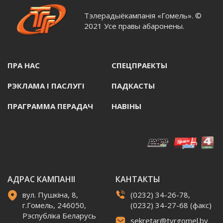
Тэлерадыёкампанія «Гомель». ©
2021 Усе правы абаронены.
ПРА НАС
СПЕЦПРАЕКТЫ
РЭКЛАМА I ПАСЛУГI
ПАДКАСТЫ
ПРАГРАММА ПЕРАДАЧ
НАВIНЫ
АДРАС КАМПАНІІ
КАНТАКТЫ
вул. Пушкіна, 8,
(0232) 34-26-78,
г.Гомель, 246050,
(0232) 34-27-68 (факс)
Рэспубліка Беларусь
sekretar@tvrgomel.by