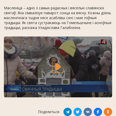
Масленіца – адно з самых радасных і вясёлых славянскіх
святаў. Яна сімвалізуе паварот сонца на вясну. Кожны дзень
масленічнага тыдня нясе асаблівы сэнс і мае пэўныя
традыцыі. Як свята сустракаюць на Гомельшчыне і асноўныя
традыцыі, раскажа Уладзіслава Галабокіна.
Поделиться