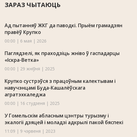
ЗАРАЗ ЧЫТАЮЦЬ
Ад пытанняў ЖКГ да паводкі. Прыём грамадзян
правёў Крупко
00:00 | 6 мая | 2026
Паглядзелі, як праходзіць жніво ў гаспадарцы
«Іскра-Ветка»
00:00 | 29 жніўня | 2025
Крупко сустрэўся з працоўным калектывам і
навучэнцамі Буда-Кашалёўскага
агратэхкаледжа
00:00 | 16 студзеня | 2025
У Гомельскім абласным цэнтры турызму і
экалогіі дзяцей і моладзі адкрылі пакой бяспекі
11:09 | 9 чэрвеня | 2023