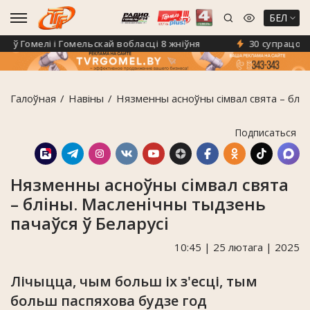
БЕЛ
 Гомелі і Гомельскай вобласці 8 жніўня
30 супрацоўніка
Галоўная
Навiны
Нязменны асноўны сімвал свята – блін
Подписаться
Нязменны асноўны сімвал свята
– бліны. Масленічны тыдзень
пачаўся ў Беларусі
10:45 | 25 лютага | 2025
Лічыцца, чым больш іх з'есці, тым
больш паспяхова будзе год