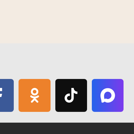
та "Школа маладога
Рэдкія экспанаты Следчага камітэта
дзіць на Гомельшчыне
прывезлі ў Гомель