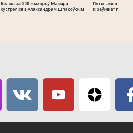
Больш за 500 жыхароў Мазыра
Пяты сезон праек
сустрэліся з Аляксандрам Шпакоўскім
кіраўніка" прахо