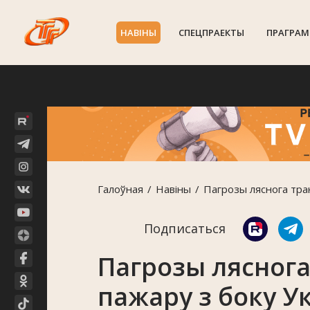
НАВIНЫ
СПЕЦПРАЕКТЫ
ПРАГРАМ
Галоўная
Навiны
Пагрозы ляснога тра
Подписаться
Пагрозы ляснога
пажару з боку У