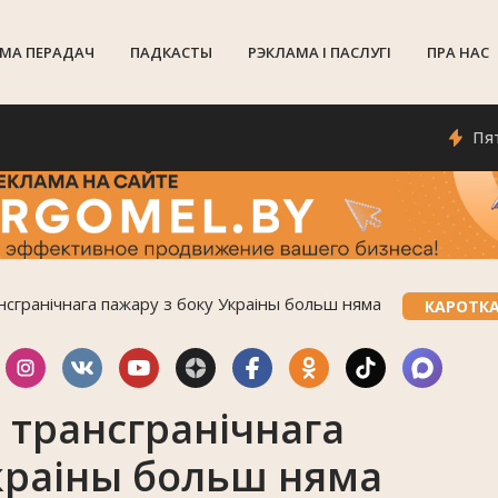
МА ПЕРАДАЧ
ПАДКАСТЫ
РЭКЛАМА I ПАСЛУГI
ПРА НАС
Пяты сез
нсгранічнага пажару з боку Украіны больш няма
КАРОТК
 трансгранічнага
краіны больш няма