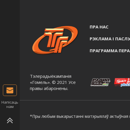
ПРА НАС
РЭКЛАМА I ПАСЛУ
ПРАГРАММА ПЕР
Тэлерадыёкампанія
«Гомель». © 2021 Усе
правы абаронены.
Напісаць
нам
*Пры любым выкарыстанні матэрыялаў актыўная г