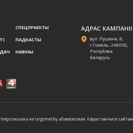
СПЕЦПРАЕКТЫ
АДРАС КАМПАНІІ
вул. Пушкіна, 8,
ГI
ПАДКАСТЫ
г.Гомель, 246050,
Рэспубліка
АДАЧ
НАВIНЫ
Беларусь
іперспасылка на tvrgomel.by абавязковая. Карыстаючыся сайтам