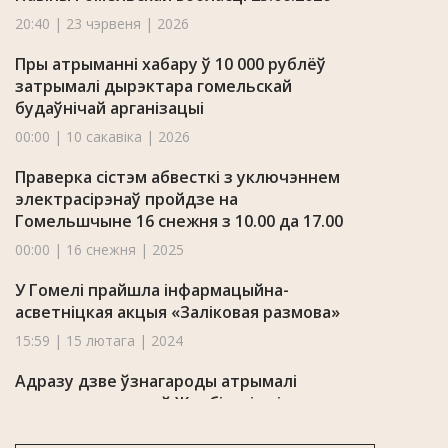
20:40 | 23 чэрвеня | 2026
Пры атрыманні хабару ў 10 000 рублёў
затрымалі дырэктара гомельскай
будаўнічай арганізацыі
00:00 | 10 сакавіка | 2026
Праверка сістэм абвесткі з уключэннем
электрасірэнаў пройдзе на
Гомельшчыне 16 снежня з 10.00 да 17.00
00:00 | 16 снежня | 2025
У Гомелі прайшла інфармацыйна-
асветніцкая акцыя «Заліковая размова»
15:59 | 15 лютага | 2024
Адразу дзве ўзнагароды атрымалі
напрыканцы года ў Жлобінскім гісторыка-
краязнаўчым музеі