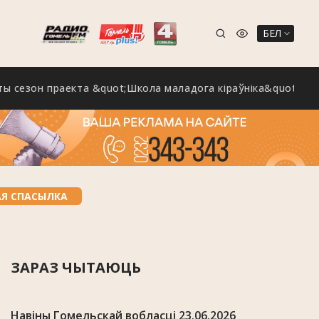
БЕЛ
он праекта &quot;Школа маладога кіраўніка&quot; праходз
АЯ СПАСЫЛКА
ЗАРАЗ ЧЫТАЮЦЬ
Навіны Гомельскай вобласці 23.06.2026