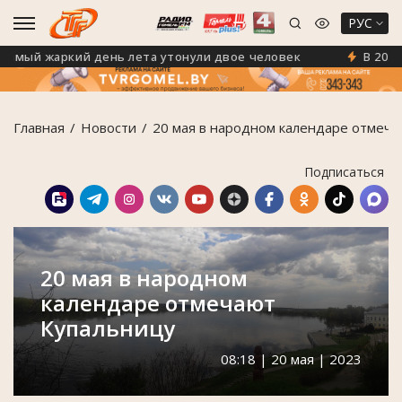
РУС
ый жаркий день лета утонули двое человек
В 2026 го
Главная
Новости
20 мая в народном календаре отмеча
Подписаться
20 мая в народном
календаре отмечают
Купальницу
08:18 | 20 мая | 2023