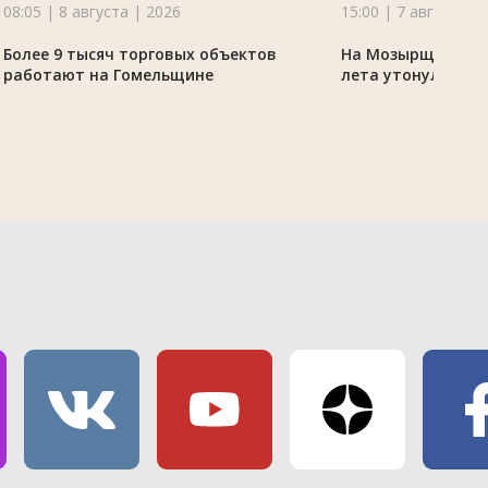
08:05 | 8 августа | 2026
15:00 | 7 августа |
Более 9 тысяч торговых объектов
На Мозырщине в 
работают на Гомельщине
лета утонули дво