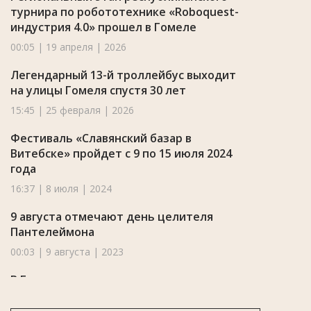
турнира по робототехнике «Roboquest-
индустрия 4.0» прошел в Гомеле
00:05 | 19 апреля | 2026
Легендарный 13-й троллейбус выходит
на улицы Гомеля спустя 30 лет
15:45 | 25 февраля | 2026
Фестиваль «Славянский базар в
Витебске» пройдет с 9 по 15 июля 2024
года
16:37 | 8 июля | 2024
9 августа отмечают день целителя
Пантелеймона
00:03 | 9 августа | 2023
В Гомеле прошли мероприятия,
приуроченные ко Дню единения
народов Беларуси и России