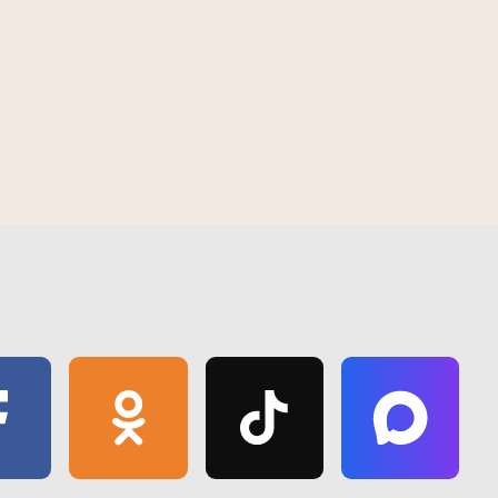
 2026
15:00 | 7 августа | 2026
самый жаркий день
Рекордная для месяца жара
е человек
зафиксирована 6 августа в Мозыре