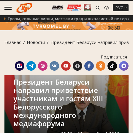
РУС
Грозы, сильные ливни, местами град и шквалистый ветер с поры
Главная
Новости
Президент Беларуси направил привет
Подписаться
Президент Беларуси
направил приветствие
участникам и гостям ХIII
Белорусского
международного
медиафорума