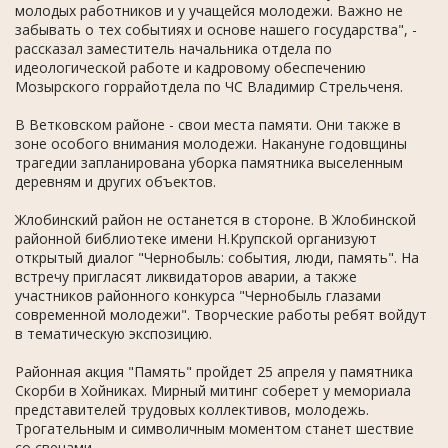
молодых работников и у учащейся молодежи. Важно не
забывать о тех событиях и основе нашего государства", -
рассказал заместитель начальника отдела по
идеологической работе и кадровому обеспечению
Мозырского горрайотдела по ЧС Владимир Стрельченя.
В Ветковском районе - свои места памяти. Они также в
зоне особого внимания молодежи. Накануне годовщины
трагедии запланирована уборка памятника выселенным
деревням и других объектов.
Жлобинский район не останется в стороне. В Жлобинской
районной библиотеке имени Н.Крупской организуют
открытый диалог "Чернобыль: события, люди, память". На
встречу пригласят ликвидаторов аварии, а также
участников районного конкурса "Чернобыль глазами
современной молодежи". Творческие работы ребят войдут
в тематическую экспозицию.
Районная акция "Память" пройдет 25 апреля у памятника
Скорби в Хойниках. Мирный митинг соберет у мемориала
представителей трудовых коллективов, молодежь.
Трогательным и символичным моментом станет шествие
со свечами.