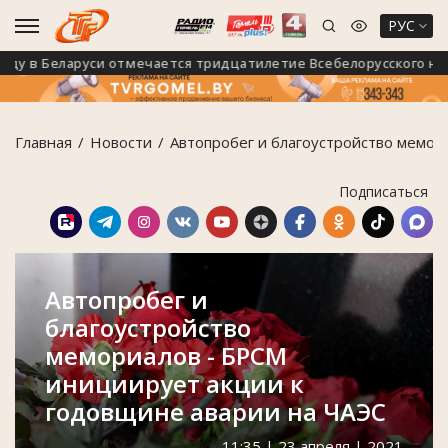
РУС
у в Беларуси отмечается тридцатилетие Всебелорусского народ
Главная
Новости
Автопробег и благоустройство мемор
Подписаться
Автопробег и
благоустройство
мемориалов - БРСМ
инициирует акции к
годовщине аварии на ЧАЭС
11:35 | 23 апреля | 2021