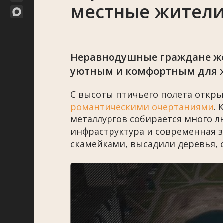
местные жител
Неравнодушные граждане же
уютным и комфортным для 
С высоты птичьего полета откр
романтическими очертаниями
.
металлургов собирается много л
инфраструктура и современная з
скамейками, высадили деревья, 