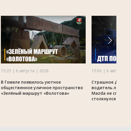
15:25 | 6 августа | 2026
15:00 | 6 августа |
В Гомеле появилось уютное
Страшное ДТП по
общественное уличное пространство
водитель легково
«Зелёный маршрут «Волотова»
Mazda не справил
столкнулся с гру