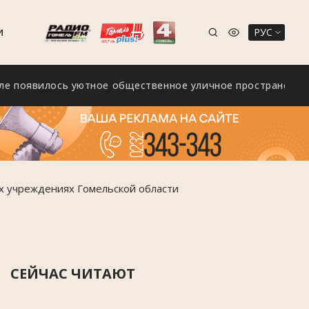
РУС
И
явилось уютное общественное уличное пространство «Зел
х учреждениях Гомельской области
СЕЙЧАС ЧИТАЮТ