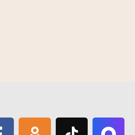
службу до 100 молодых офицеров запаса
10:57 | 28 апреля | 2017
 2026
15:10 | 6 августа | 2026
иям Гомельщины
Плюс 40 на термометрах и тысячи
ки МЧС
тонн в общий каравай, несмотря на
жару