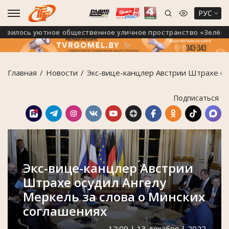
РУС
илось уютное общественное уличное пространство «Зелёный м
Главная
Новости
Экс-вице-канцлер Австрии Штрахе ос
Подписаться
Экс-вице-канцлер Австрии
Штрахе осудил Ангелу
Меркель за слова о Минских
соглашениях
12:09 | 13 декабря | 2022