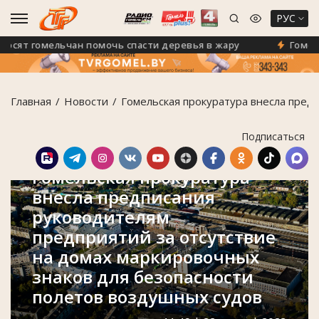
РУС
ят гомельчан помочь спасти деревья в жару
Гомель на
Главная
Новости
Гомельская прокуратура внесла пред
Подписаться
Гомельская прокуратура
внесла предписания
руководителям
предприятий за отсутствие
на домах маркировочных
знаков для безопасности
полетов воздушных судов