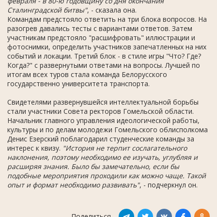
февраля - в 80-ю годовщину со дня окончания
Сталинградской битвы"
, - сказала она.
Командам предстояло ответить на три блока вопросов. На
разогрев давались тесты с вариантами ответов. Затем
участникам предстояло "расшифровать" иллюстрации и
фотоснимки, определить участников запечатленных на них
событий и локации. Третий блок - в стиле игры "Что? Где?
Когда?" с развернутыми ответами на вопросы. Лучшей по
итогам всех туров стала команда Белорусского
государственно университета транспорта.
Свидетелями развернувшейся интеллектуальной борьбы
стали участники Совета ректоров Гомельской области.
Начальник главного управления идеологической работы,
культуры и по делам молодежи Гомельского облисполкома
Денис Езерский поблагодарил студенческие команды за
интерес к квизу.
"История не терпит сослагательного
наклонения, поэтому необходимо ее изучать, углубляя и
расширяя знания. Было бы замечательно, если бы
подобные мероприятия проходили как можно чаще. Такой
опыт и формат необходимо развивать"
, - подчеркнул он.
Поделиться