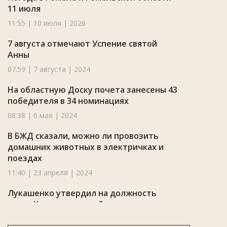
11 июля
11:55 | 10 июля | 2026
7 августа отмечают Успение святой
Анны
07:59 | 7 августа | 2024
На областную Доску почета занесены 43
победителя в 34 номинациях
08:38 | 6 мая | 2024
В БЖД сказали, можно ли провозить
домашних животных в электричках и
поездах
11:40 | 23 апреля | 2024
Лукашенко утвердил на должность
главы Кормянского райисполкома
Дмитрия Шинкаренко