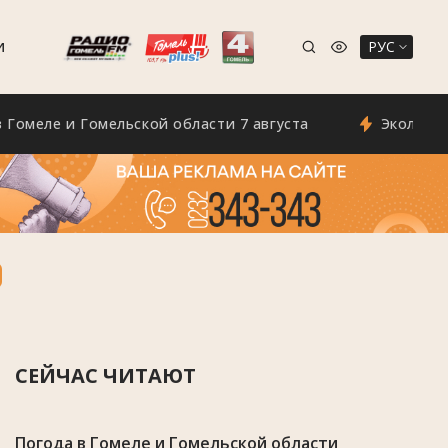
РУС
И
е и Гомельской области 7 августа
Экологи просят
СЕЙЧАС ЧИТАЮТ
Погода в Гомеле и Гомельской области