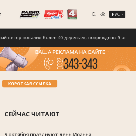
РУС
И
тер повалил более 40 деревьев, повреждены 5 автомобиле
КОРОТКАЯ ССЫЛКА
СЕЙЧАС ЧИТАЮТ
9 октября празднуют день Иоанна