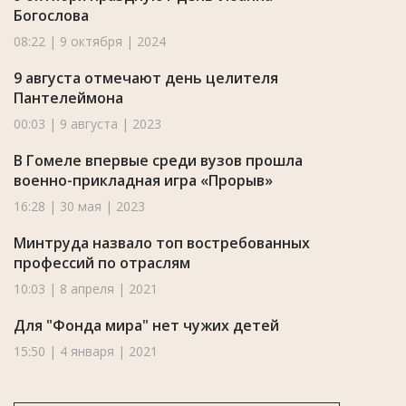
Богослова
08:22 | 9 октября | 2024
9 августа отмечают день целителя
Пантелеймона
00:03 | 9 августа | 2023
В Гомеле впервые среди вузов прошла
военно-прикладная игра «Прорыв»
16:28 | 30 мая | 2023
Минтруда назвало топ востребованных
профессий по отраслям
10:03 | 8 апреля | 2021
Для "Фонда мира" нет чужих детей
15:50 | 4 января | 2021
11.06.2020_НОВОСТИ