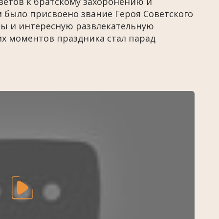
ветов к братскому захоронению и
 было присвоено звание Героя Советского
ры и интересную развлекательную
их моментов праздника стал парад