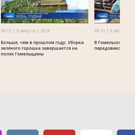
08:15 | 9 августа | 2026
08:10 | 9 августа |
Больше, чем в прошлом году. Уборка
В Гомельском рай
зелёного горошка завершается на
передовиков убо
полях Гомельщины