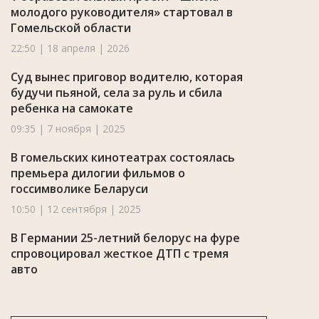
молодого руководителя» стартовал в
Гомельской области
22:50 | 18 апреля | 2026
Суд вынес приговор водителю, которая
будучи пьяной, села за руль и сбила
ребенка на самокате
09:35 | 7 ноября | 2025
В гомельских кинотеатрах состоялась
премьера дилогии фильмов о
госсимволике Беларуси
10:50 | 12 сентября | 2025
В Германии 25-летний белорус на фуре
спровоцировал жесткое ДТП с тремя
авто
10:30 | 13 ноября | 2024
Один человек погиб на высоте 34 метра