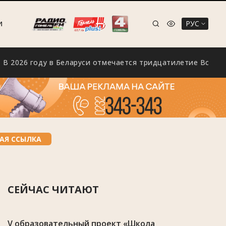
РУС
И
6 году в Беларуси отмечается тридцатилетие Всебелорусск
АЯ ССЫЛКА
СЕЙЧАС ЧИТАЮТ
V образовательный проект «Школа