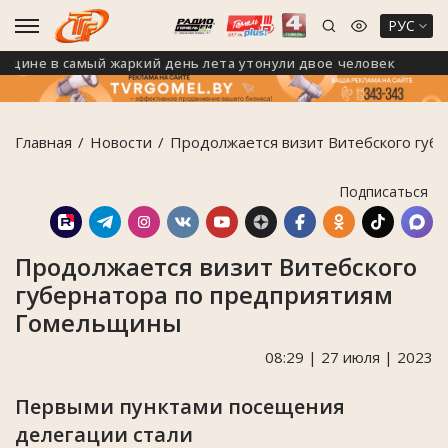
РУС
е в самый жаркий день лета утонули двое человек
В
Главная
Новости
Продолжается визит Витебского губ
Подписаться
Продолжается визит Витебского
губернатора по предприятиям
Гомельщины
08:29 | 27 июля | 2023
Первыми пунктами посещения
делегации стали