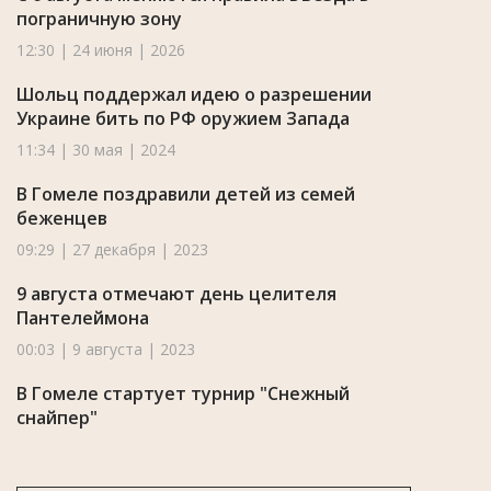
пограничную зону
12:30 | 24 июня | 2026
Шольц поддержал идею о разрешении
Украине бить по РФ оружием Запада
11:34 | 30 мая | 2024
В Гомеле поздравили детей из семей
беженцев
09:29 | 27 декабря | 2023
9 августа отмечают день целителя
Пантелеймона
00:03 | 9 августа | 2023
В Гомеле стартует турнир "Снежный
снайпер"
09:19 | 17 января | 2023