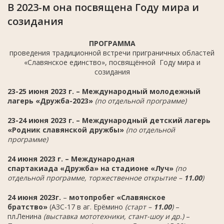
В 2023-м она посвящена Году мира и
созидания
ПРОГРАММА
проведения традиционной встречи приграничных областей
«Славянское единство», посвящённой Году мира и
созидания
23-25 июня 2023 г. – Международный молодежный
лагерь «Дружба-2023»
(по отдельной программе)
23-24 июня 2023 г. – Международный детский лагерь
«Родник славянской дружбы»
(по отдельной
программе)
24 июня 2023 г. –
Международная
спартакиада
«
Дружба
»
на стадионе
«
Луч
»
(по
отдельной программе,
торжественное открытие –
11.00
)
24 июня 2023г.
–
мотопробег «Славянское
братство»
(АЗС-17 в аг. Ерёмино
(старт –
11.00
)
–
пл.Ленина
(выставка мототехники, стант-шоу и др.)
–