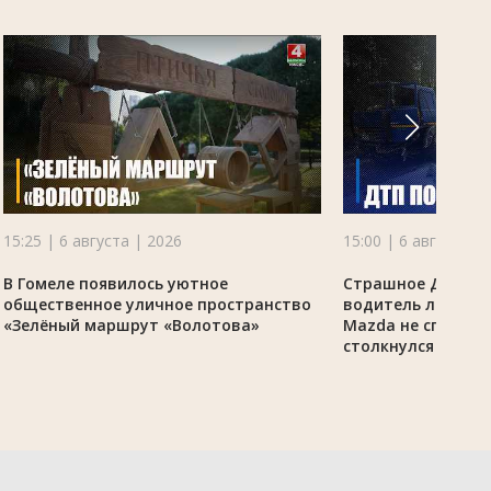
15:25 | 6 августа | 2026
15:00 | 6 августа |
В Гомеле появилось уютное
Страшное ДТП по
общественное уличное пространство
водитель легково
«Зелёный маршрут «Волотова»
Mazda не справил
столкнулся с гру