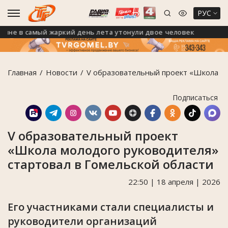
РУС
 в самый жаркий день лета утонули двое человек
В 
Главная
Новости
V образовательный проект «Школа мо
Подписаться
V образовательный проект
«Школа молодого руководителя»
стартовал в Гомельской области
22:50 | 18 апреля | 2026
Его участниками стали специалисты и
руководители организаций