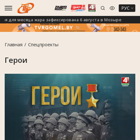
РУС
ля месяца жара зафиксирована 6 августа в Мозыре
На 
Главная
Спецпроекты
Герои