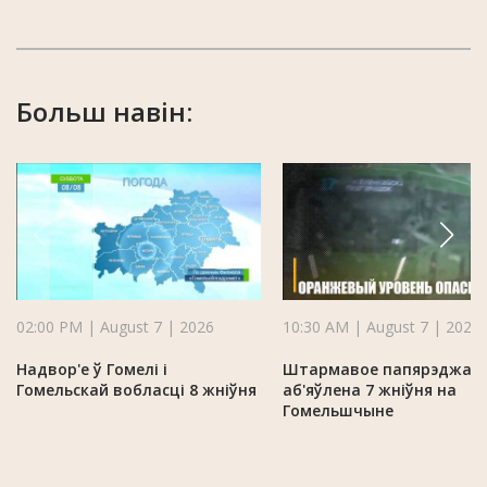
Больш навін:
02:00 PM | August 7 | 2026
10:30 AM | August 7 | 2026
Надвор'е ў Гомелі і
Штармавое папярэджан
Гомельскай вобласці 8 жніўня
аб'яўлена 7 жніўня на
Гомельшчыне