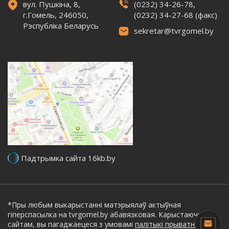
вул. Пушкіна, 8,
(0232) 34-26-78,
г.Гомель, 246050,
(0232) 34-27-68 (факс)
Рэспубліка Беларусь
sekretar@tvrgomel.by
Падтрымка сайта 16kb.by
*Пры любым выкарыстанні матэрыялаў актыўная
гіперспасылка на tvrgomel.by абавязковая. Карыстаючыся
сайтам, вы пагаджаецеся з умовамі
палітыкі прыватнасці.