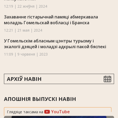
12:19 | 22 жніўня | 2024
Захаванне гістарычнай памяці абмеркавала
моладзь Гомельскай вобласці і Бранска
12:21 | 21 мая | 2024
У Гомельскім абласным цэнтры турызму і
экалогіі дзяцей і моладзі адкрылі пакой бяспекі
11:09 | 9 чэрвеня | 2023
АРХІЎ НАВІН
АПОШНІЯ ВЫПУСКІ НАВІН
YouTube
Глядзіце таксама на