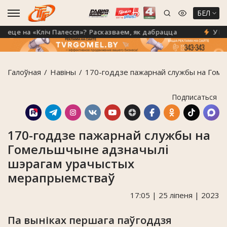
БЕЛ
е на «Кліч Палесся»? Расказваем, як дабрацца
У Гомел
Галоўная
Навiны
170-годдзе пажарнай службы на Гом
Подписаться
170-годдзе пажарнай службы на
Гомельшчыне адзначылі
шэрагам урачыстых
мерапрыемстваў
17:05 | 25 ліпеня | 2023
Па выніках першага паўгоддзя