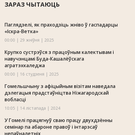
ЗАРАЗ ЧЫТАЮЦЬ
Паглядзелі, як праходзіць жніво ў гаспадарцы
«Іскра-Ветка»
00:00 | 29 жніўня | 2025
Крупко сустрэўся з працоўным калектывам і
навучэнцамі Буда-Кашалёўскага
агратэхкаледжа
00:00 | 16 студзеня | 2025
Гомельшчыну з афіцыйным візітам наведала
дэлегацыя прадстаўніцтва Ніжагародскай
вобласці
10:05 | 14 лістапада | 2024
У Гомелі працягнуў сваю працу двухдзённы
семінар па абароне правоў і інтарэсаў
непаўналетніх