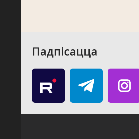
Падпісацца