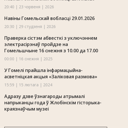
20:40 | 23 чэрвеня | 2026
Навіны Гомельскай вобласці 29.01.2026
20:30 | 29 студзеня | 2026
Праверка сістэм абвесткі з уключэннем
электрасірэнаў пройдзе на
Гомельшчыне 16 снежня з 10.00 да 17.00
00:00 | 16 снежня | 2025
У Гомелі прайшла інфармацыйна-
асветніцкая акцыя «Заліковая размова»
15:59 | 15 лютага | 2024
Адразу дзве ўзнагароды атрымалі
напрыканцы года ў Жлобінскім гісторыка-
краязнаўчым музеі
16:32 | 26 снежня | 2023