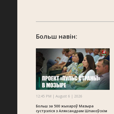
Больш навін:
12:45 PM | August 6 | 2026
Больш за 500 жыхароў Мазыра
сустрэліся з Аляксандрам Шпакоўскім