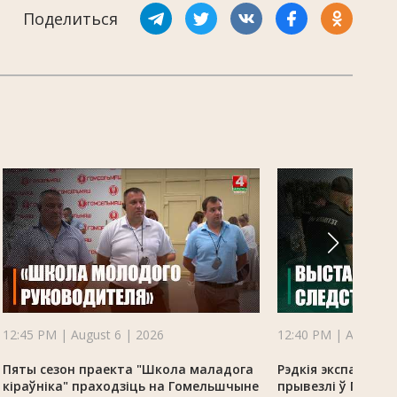
Поделиться
12:45 PM | August 6 | 2026
12:40 PM | August 6
Пяты сезон праекта "Школа маладога
Рэдкія экспанаты 
кіраўніка" праходзіць на Гомельшчыне
прывезлі ў Гомель