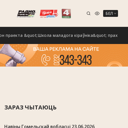
БЕЛ
екта &quot;Школа маладога кіраўніка&quot; праходзіць на 
ЗАРАЗ ЧЫТАЮЦЬ
Навіны Гомельскай вобласці 23.06.2026